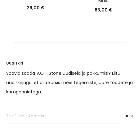
Mala
29,00
€
85,00
€
Uudiskiri
Soovid saada V.O.H Stone uudiseid ja pakkumisi? Liitu
uudiskirjaga, et olla kursis meie tegemiste, uute toodete ja
kampaaniatega.