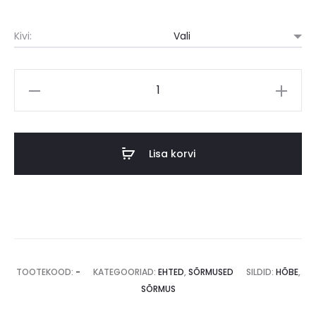
Kivi:
Sõrmus
kogus
Lisa korvi
TOOTEKOOD:
-
KATEGOORIAD:
EHTED
,
SÕRMUSED
SILDID:
HÕBE
,
SÕRMUS