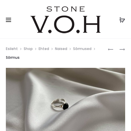
Prod
RUDRAKS
PIHLAKA
Esileht
Shop
Ehted
Naised
Sõrmused
KÄEVÕRU
KOMPLEK
navig
Sõrmus