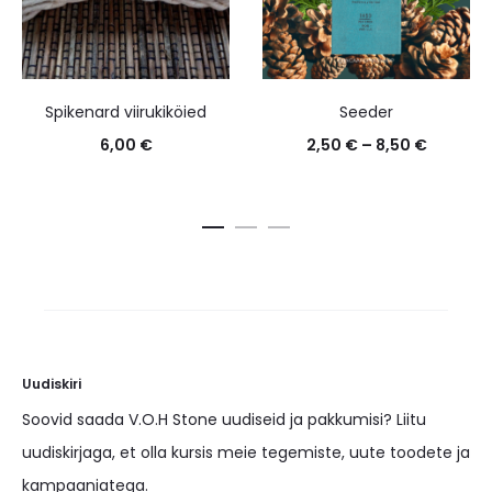
Spikenard viirukiköied
Seeder
6,00
€
2,50
€
–
8,50
€
Uudiskiri
Soovid saada V.O.H Stone uudiseid ja pakkumisi? Liitu
uudiskirjaga, et olla kursis meie tegemiste, uute toodete ja
kampaaniatega.