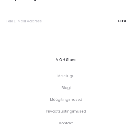
V.O.H Stone
Meie lugu
Blogi
Müügitingimused
Privaatsustingimused
Kontakt