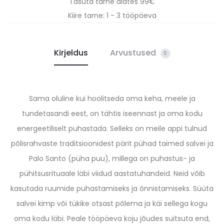
Tasuta tarne alates 99€
Kiire tarne: 1 - 3 tööpäeva
Kirjeldus
Arvustused
0
Sama oluline kui hoolitseda oma keha, meele ja
tundetasandi eest, on tähtis iseennast ja oma kodu
energeetiliselt puhastada. Selleks on meile appi tulnud
põlisrahvaste traditsioonidest pärit pühad taimed salvei ja
Palo Santo (püha puu), millega on puhastus- ja
pühitsusrituaale läbi viidud aastatuhandeid. Neid võib
kasutada ruumide puhastamiseks ja õnnistamiseks. Süüta
salvei kimp või tükike otsast põlema ja käi sellega kogu
oma kodu läbi. Peale tööpäeva koju jõudes suitsuta end,