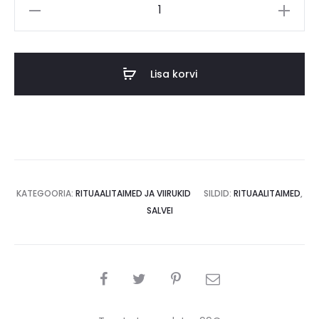
Salvei
kogus
Lisa korvi
KATEGOORIA:
RITUAALITAIMED JA VIIRUKID
SILDID:
RITUAALITAIMED
,
SALVEI
SHARE