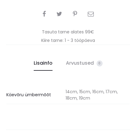
SHARE
Tasuta tarne alates 99€
Kiire tarne: 1 - 3 tööpäeva
Lisainfo
Arvustused
0
14cm, 15cm, 16cm, 17cm,
Käevõru ümbermõõt
18cm, 19cm