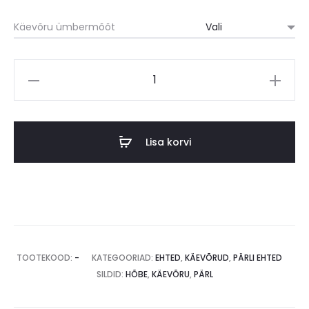
Käevõru ümbermõõt
Pärli
käevõru
kogus
Lisa korvi
TOOTEKOOD:
-
KATEGOORIAD:
EHTED
,
KÄEVÕRUD
,
PÄRLI EHTED
SILDID:
HÕBE
,
KÄEVÕRU
,
PÄRL