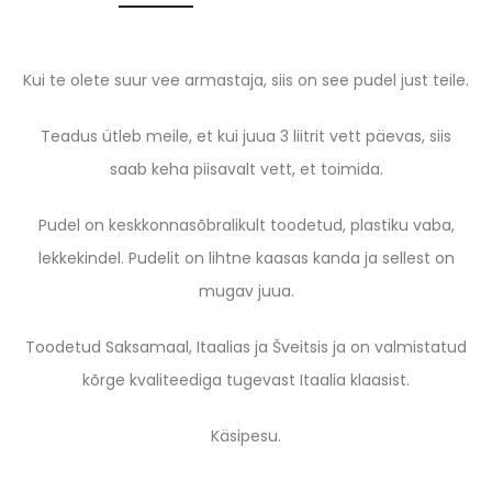
Kui te olete suur vee armastaja, siis on see pudel just teile.
Teadus ütleb meile, et kui juua 3 liitrit vett päevas, siis
saab keha piisavalt vett, et toimida.
Pudel on keskkonnasõbralikult toodetud, plastiku vaba,
lekkekindel. Pudelit on lihtne kaasas kanda ja sellest on
mugav juua.
Toodetud Saksamaal, Itaalias ja Šveitsis ja on valmistatud
kõrge kvaliteediga tugevast Itaalia klaasist.
Käsipesu.