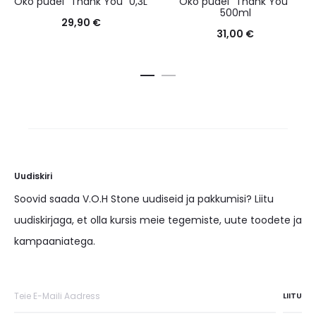
Öko pudel “Thank You” 0,3L
Öko pudel “Thank You”
500ml
29,90
€
31,00
€
Uudiskiri
Soovid saada V.O.H Stone uudiseid ja pakkumisi? Liitu
uudiskirjaga, et olla kursis meie tegemiste, uute toodete ja
kampaaniatega.