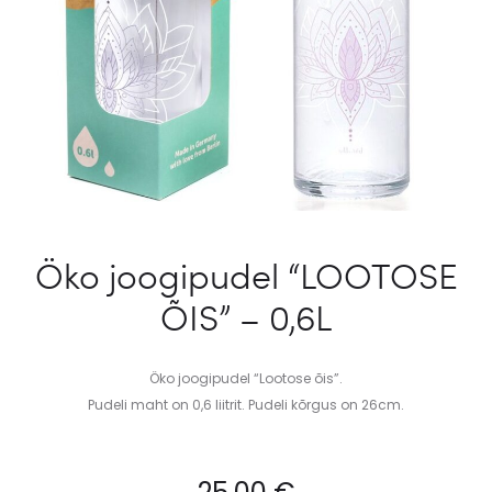
Öko joogipudel “LOOTOSE
ÕIS” – 0,6L
Öko joogipudel “Lootose õis”.
Pudeli maht on 0,6 liitrit. Pudeli kõrgus on 26cm.